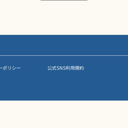
ーポリシー
公式SNS利用規約
事・写真などコンテンツの無断転載を禁じます。すべての著作権はポップアスリート
Copyright (C) Petabit Corporation All Rights Reserved.