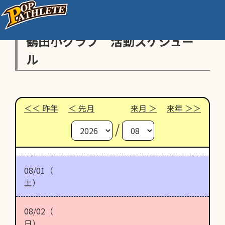
鶴田小クラブ 活動スケジュー
ル
昨年
先月
来月
来年
/
08/01（
土）
08/02（
日）