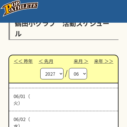
鶴田小クラブ 活動スケジュー
ル
昨年
先月
来月
来年
/
06/01（
火）
06/02（
水）