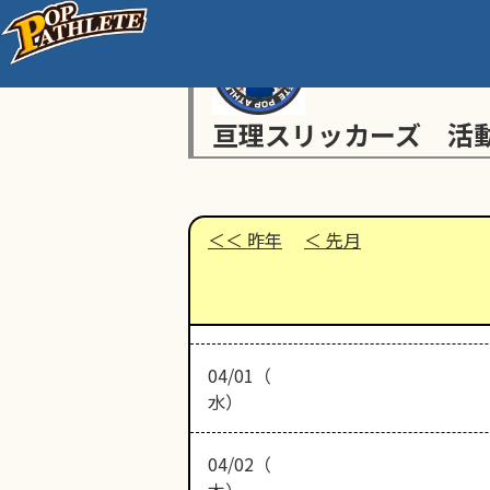
亘理スリッカーズ 活
昨年
先月
04/01（
水）
04/02（