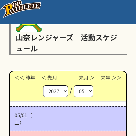
山奈レンジャーズ 活動スケジ
ュール
昨年
先月
来月
来年
/
05/01（
土）