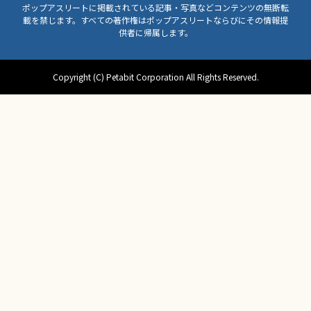
ポップアスリートに掲載されている記事・写真などコンテンツの無断転
載を禁じます。すべての著作権はポップアスリートならびにその情報提
供者に帰属します。
Copyright (C) Petabit Corporation All Rights Reserved.