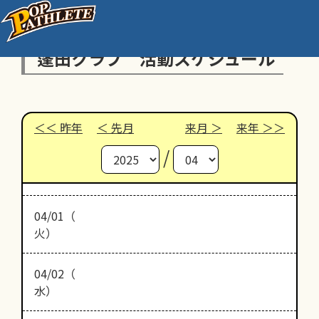
蓬田クラブ 活動スケジュール
昨年
先月
来月
来年
/
04/01（
火）
04/02（
水）