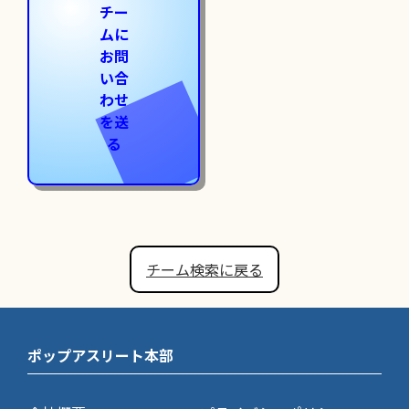
チー
ムに
お問
い合
わせ
を送
る
チーム検索に戻る
ポップアスリート本部