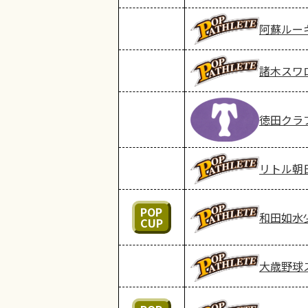
阿蘇ルーキ
諸木スワ
徳田クラ
リトル朝
POP
和田如水
CUP
大歳野球