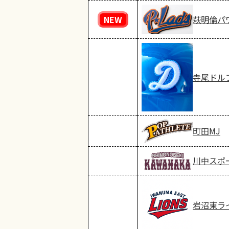
NEW
萩明倫パ
寺尾ドル
町田MJ
川中スポ
岩沼東ラ