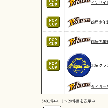
POP
インサイ
CUP
POP
鶴居少年
CUP
POP
鶴居少年
CUP
POP
北扇クラ
CUP
タイガー
5481件中、1～20件目を表示中