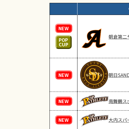
NEW
朝倉第二
POP
CUP
NEW
朝日SAND
NEW
南舞鶴ス
NEW
大内スパ