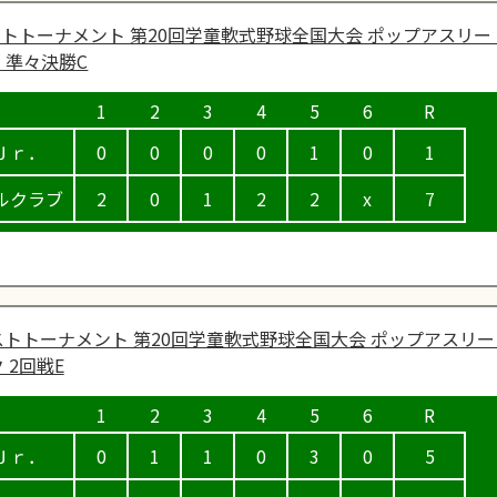
トトーナメント 第20回学童軟式野球全国大会 ポップアスリー
 準々決勝C
Ｊｒ．
0
0
0
0
1
0
1
ルクラブ
2
0
1
2
2
x
7
トトーナメント 第20回学童軟式野球全国大会 ポップアスリー
 2回戦E
Ｊｒ．
0
1
1
0
3
0
5