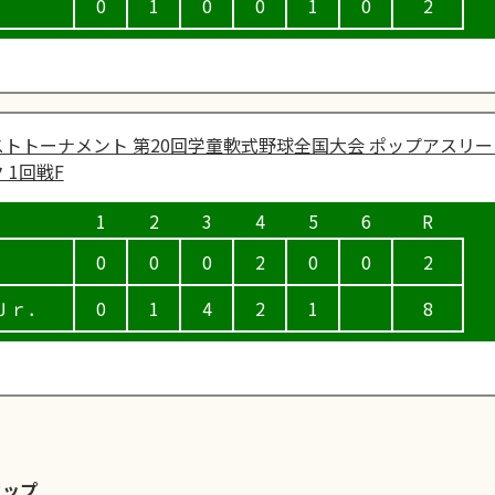
0
1
0
0
1
0
2
トトーナメント 第20回学童軟式野球全国大会 ポップアスリー
 1回戦F
0
0
0
2
0
0
2
Ｊｒ．
0
1
4
2
1
8
カップ