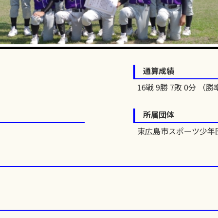
通算成績
16戦 9勝 7敗 0分 （勝率
所属団体
東広島市スポーツ少年