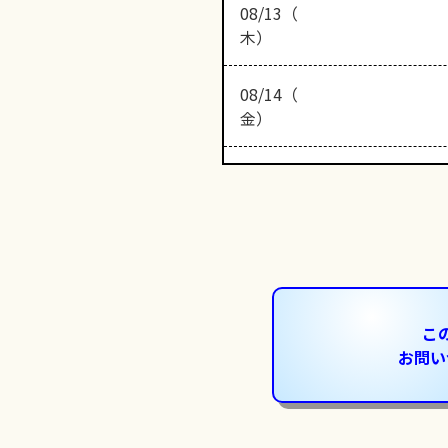
08/13（
木）
08/14（
金）
こ
お問い