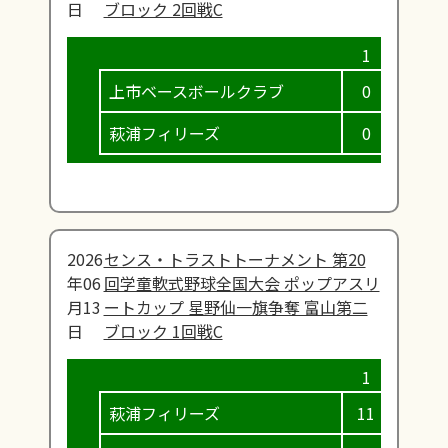
日
ブロック 2回戦C
上市ベースボールクラブ
0
1
萩浦フィリーズ
0
1
2026
センス・トラストトーナメント 第20
年06
回学童軟式野球全国大会 ポップアスリ
月13
ートカップ 星野仙一旗争奪 富山第二
日
ブロック 1回戦C
萩浦フィリーズ
11
3