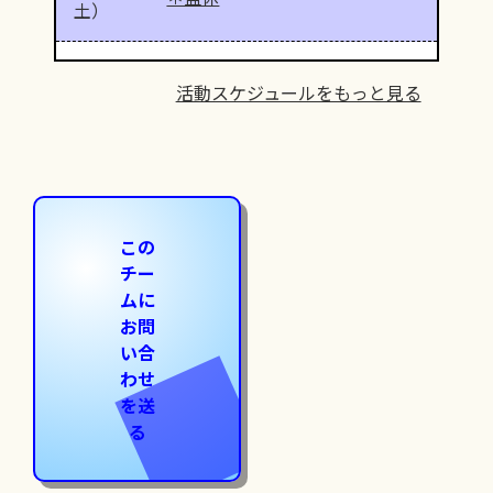
土）
活動スケジュールをもっと見る
この
チー
ムに
お問
い合
わせ
を送
る