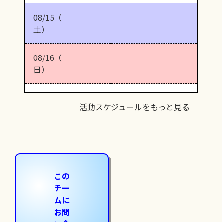
08/15（
土）
08/16（
日）
活動スケジュールをもっと見る
この
チー
ムに
お問