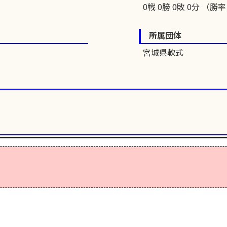
0戦 0勝 0敗 0分 （勝率 
所属団体
宮城県軟式