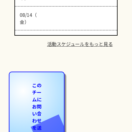
08/14（
金）
活動スケジュールをもっと見る
この
チー
ムに
お問
い合
わせ
を送