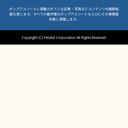
ポップアスリートに掲載されている記事・写真などコンテンツの無断転
載を禁じます。すべての著作権はポップアスリートならびにその情報提
供者に帰属します。
Copyright (C) Petabit Corporation All Rights Reserved.