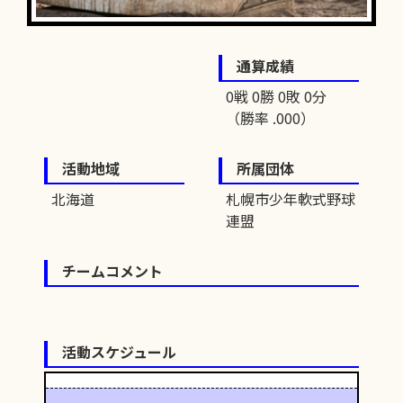
通算成績
0戦 0勝 0敗 0分
（勝率 .000）
活動地域
所属団体
北海道
札幌市少年軟式野球
連盟
チームコメント
活動スケジュール