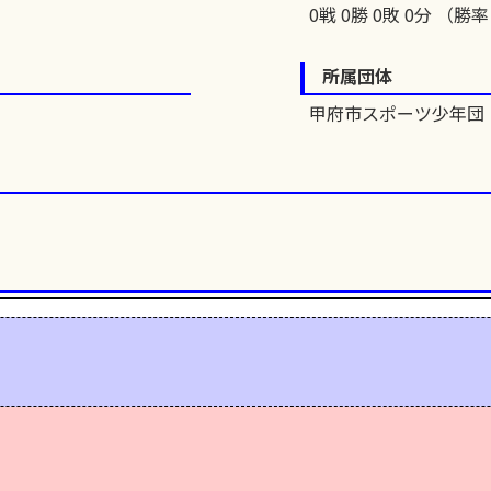
0戦 0勝 0敗 0分 （勝率 
所属団体
甲府市スポーツ少年団