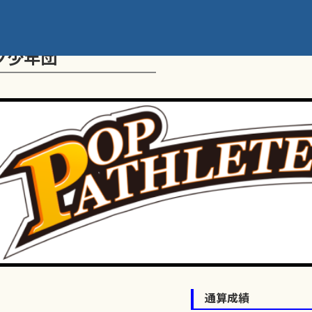
ツ少年団
通算成績