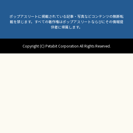
ポップアスリートに掲載されている記事・写真などコンテンツの無断転
載を禁じます。すべての著作権はポップアスリートならびにその情報提
供者に帰属します。
Copyright (C) Petabit Corporation All Rights Reserved.