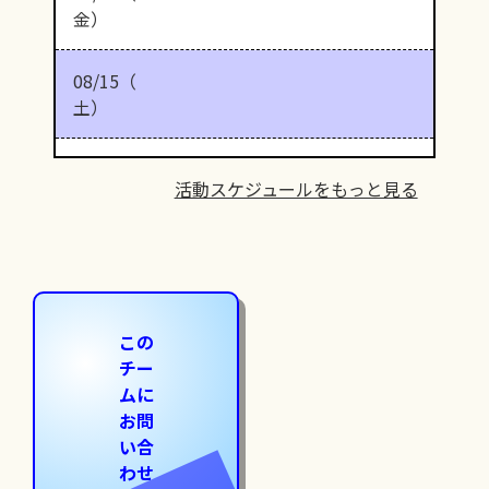
金）
08/15（
土）
活動スケジュールをもっと見る
この
チー
ムに
お問
い合
わせ