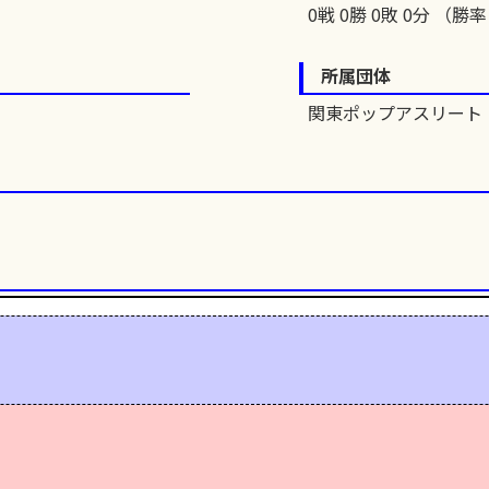
0戦 0勝 0敗 0分 （勝率 
所属団体
関東ポップアスリート