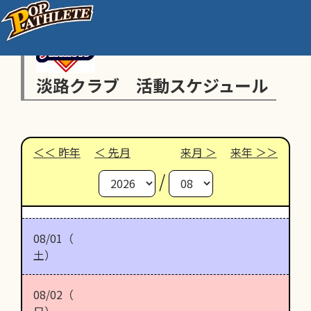
淡路クラブ 活動スケジュール
昨年
先月
来月
来年
/
08/01（
土）
08/02（