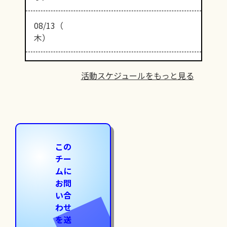
08/13（
木）
活動スケジュールをもっと見る
この
チー
ムに
お問
い合
わせ
を送