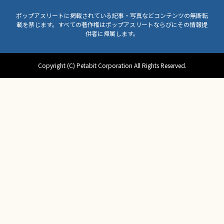
ポップアスリートに掲載されている記事・写真などコンテンツの無断転
載を禁じます。すべての著作権はポップアスリートならびにその情報提
供者に帰属します。
Copyright (C) Petabit Corporation All Rights Reserved.