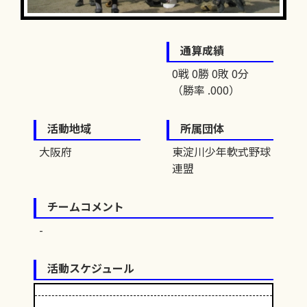
通算成績
0戦 0勝 0敗 0分
（勝率 .000）
活動地域
所属団体
大阪府
東淀川少年軟式野球
連盟
チームコメント
活動スケジュール