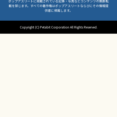
ポップアスリートに掲載されている記事・写真などコンテンツの無断転
載を禁じます。すべての著作権はポップアスリートならびにその情報提
供者に帰属します。
Copyright (C) Petabit Corporation All Rights Reserved.