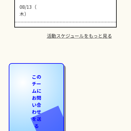
08/13（
木）
活動スケジュールをもっと見る
この
チー
ムに
お問
い合
わせ
を送
る