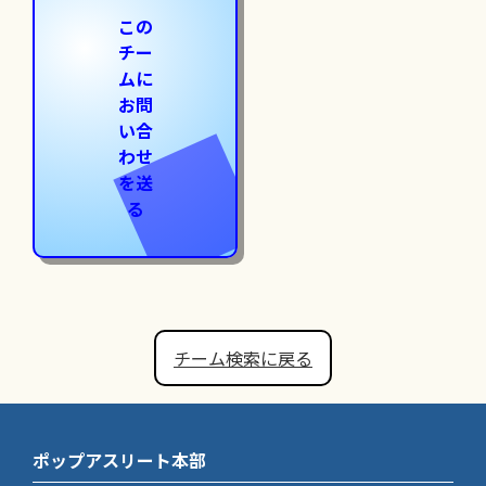
この
チー
ムに
お問
い合
わせ
を送
る
チーム検索に戻る
ポップアスリート本部