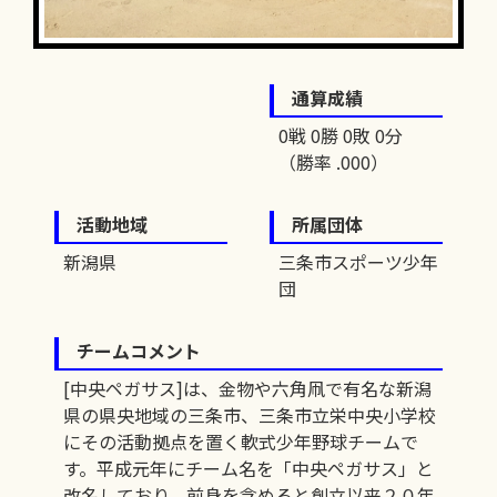
通算成績
0戦 0勝 0敗 0分
（勝率 .000）
活動地域
所属団体
新潟県
三条市スポーツ少年
団
チームコメント
[中央ペガサス]は、金物や六角凧で有名な新潟
県の県央地域の三条市、三条市立栄中央小学校
にその活動拠点を置く軟式少年野球チームで
す。平成元年にチーム名を「中央ペガサス」と
改名しており、前身を含めると創立以来２０年