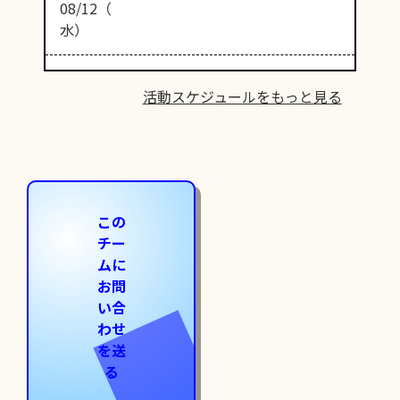
08/12（
水）
活動スケジュールをもっと見る
この
チー
ムに
お問
い合
わせ
を送
る