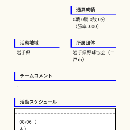
通算成績
0戦 0勝 0敗 0分
（勝率 .000）
活動地域
所属団体
岩手県
岩手県野球協会（二
戸市）
チームコメント
活動スケジュール
08/06（
木）