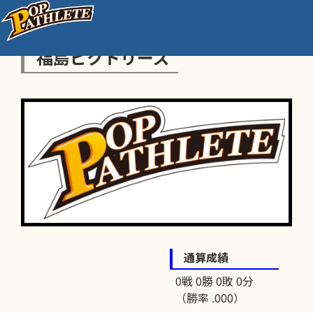
福島ビクトリーズ
通算成績
0戦 0勝 0敗 0分
（勝率 .000）