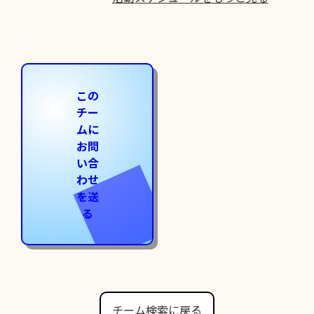
この
チー
ムに
お問
い合
わせ
を送
る
チーム検索に戻る