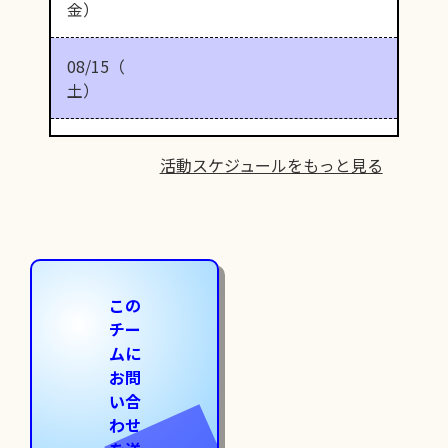
金）
08/15（
土）
活動スケジュールをもっと見る
この
チー
ムに
お問
い合
わせ