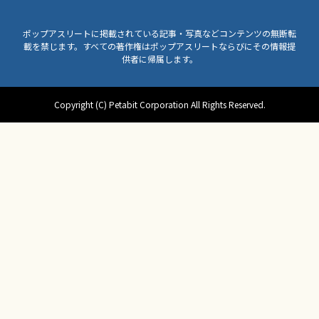
ポップアスリートに掲載されている記事・写真などコンテンツの無断転
載を禁じます。すべての著作権はポップアスリートならびにその情報提
供者に帰属します。
Copyright (C) Petabit Corporation All Rights Reserved.