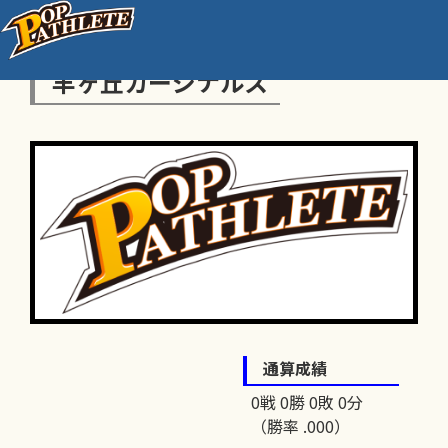
羊ヶ丘カージナルス
通算成績
0戦 0勝 0敗 0分
（勝率 .000）