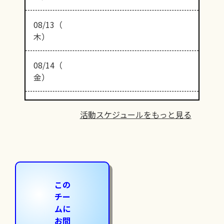
08/13（
木）
08/14（
金）
活動スケジュールをもっと見る
この
チー
ムに
お問