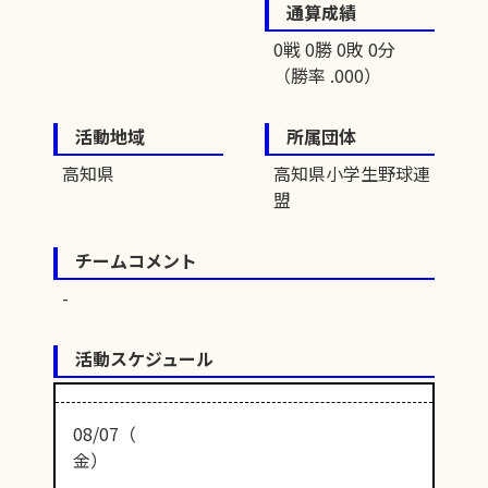
通算成績
0戦 0勝 0敗 0分
（勝率 .000）
活動地域
所属団体
高知県
高知県小学生野球連
盟
チームコメント
活動スケジュール
08/07（
金）