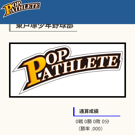
東戸塚少年野球部
通算成績
0戦 0勝 0敗 0分
（勝率 .000）