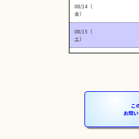
08/14（
金）
08/15（
土）
こ
お問い