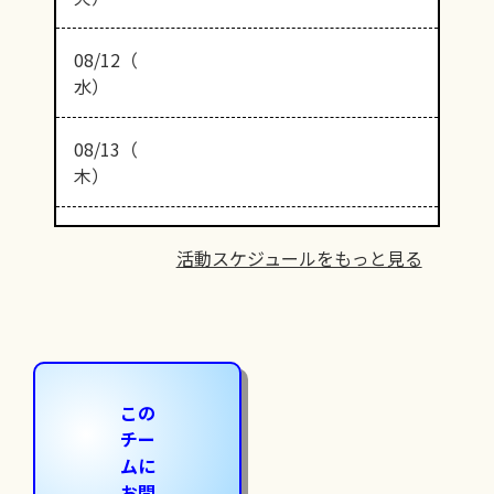
08/12（
水）
08/13（
木）
活動スケジュールをもっと見る
この
チー
ムに
お問