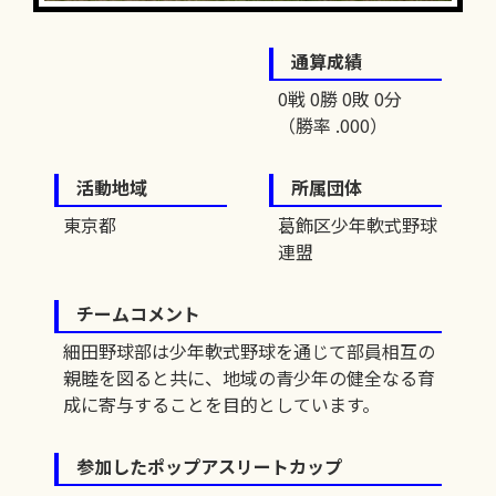
通算成績
0戦 0勝 0敗 0分
（勝率 .000）
活動地域
所属団体
東京都
葛飾区少年軟式野球
連盟
チームコメント
細田野球部は少年軟式野球を通じて部員相互の
親睦を図ると共に、地域の青少年の健全なる育
成に寄与することを目的としています。
参加したポップアスリートカップ