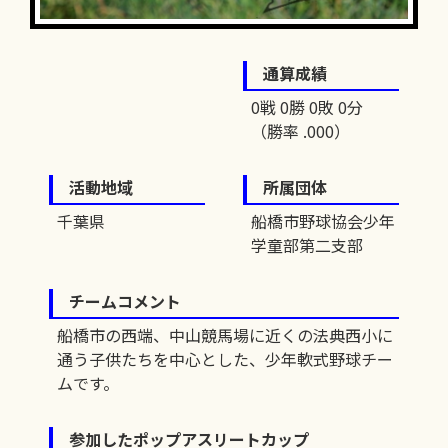
通算成績
0戦 0勝 0敗 0分
（勝率 .000）
活動地域
所属団体
千葉県
船橋市野球協会少年
学童部第二支部
チームコメント
船橋市の西端、中山競馬場に近くの法典西小に
通う子供たちを中心とした、少年軟式野球チー
ムです。
参加したポップアスリートカップ