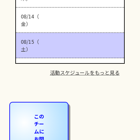
08/14（
金）
08/15（
土）
活動スケジュールをもっと見る
この
チー
ムに
お問