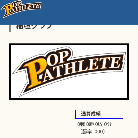
稲垣クラブ
通算成績
0戦 0勝 0敗 0分
（勝率 .000）