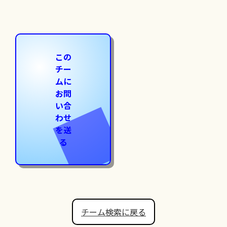
この
チー
ムに
お問
い合
わせ
を送
る
チーム検索に戻る