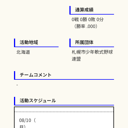
通算成績
0戦 0勝 0敗 0分
（勝率 .000）
活動地域
所属団体
北海道
札幌市少年軟式野球
連盟
チームコメント
活動スケジュール
08/10（
月）