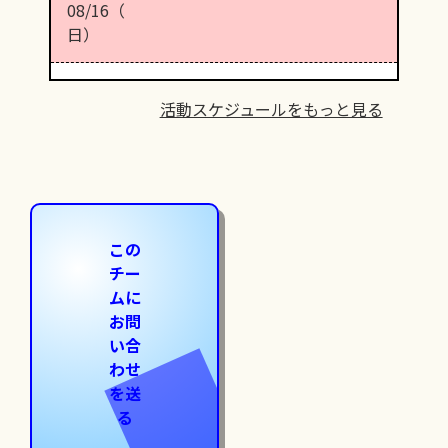
08/16（
日）
活動スケジュールをもっと見る
この
チー
ムに
お問
い合
わせ
を送
る