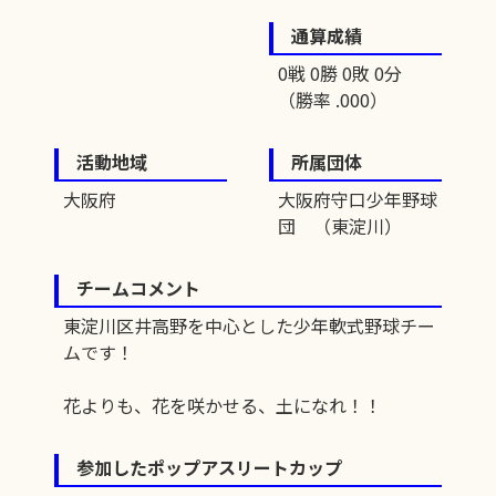
通算成績
0戦 0勝 0敗 0分
（勝率 .000）
活動地域
所属団体
大阪府
大阪府守口少年野球
団 （東淀川）
チームコメント
東淀川区井高野を中心とした少年軟式野球チー
ムです！
花よりも、花を咲かせる、土になれ！！
参加したポップアスリートカップ