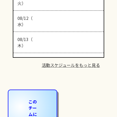
火）
08/12（
水）
08/13（
木）
活動スケジュールをもっと見る
この
チー
ムに