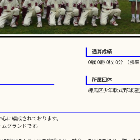
通算成績
0戦 0勝 0敗 0分 （勝率 
所属団体
練馬区少年軟式野球連
中心に編成されております。
ームグランドです。