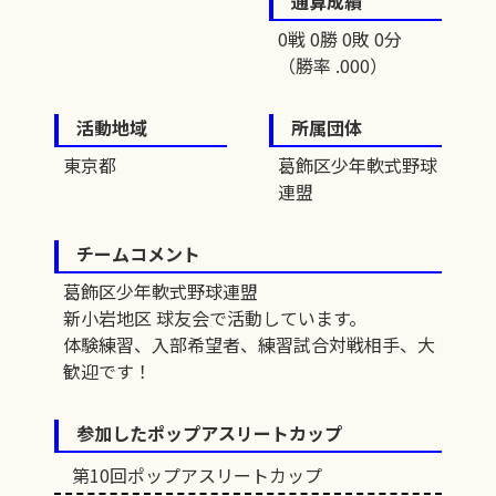
通算成績
0戦 0勝 0敗 0分
（勝率 .000）
活動地域
所属団体
東京都
葛飾区少年軟式野球
連盟
チームコメント
葛飾区少年軟式野球連盟
新小岩地区 球友会で活動しています。
体験練習、入部希望者、練習試合対戦相手、大
歓迎です！
参加したポップアスリートカップ
第10回ポップアスリートカップ