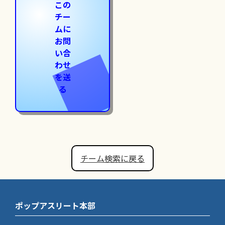
この
チー
ムに
お問
い合
わせ
を送
る
チーム検索に戻る
ポップアスリート本部