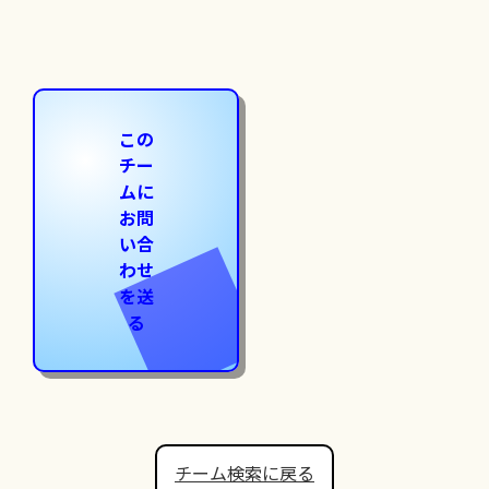
この
チー
ムに
お問
い合
わせ
を送
る
チーム検索に戻る