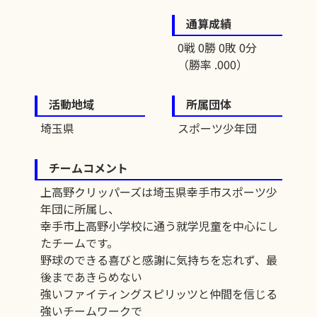
通算成績
0戦 0勝 0敗 0分
（勝率 .000）
活動地域
所属団体
埼玉県
スポーツ少年団
チームコメント
上高野クリッパーズは埼玉県幸手市スポーツ少
年団に所属し、
幸手市上高野小学校に通う就学児童を中心にし
たチームです。
野球のできる喜びと感謝に気持ちを忘れず、最
後まであきらめない
強いファイティングスピリッツと仲間を信じる
強いチームワークで