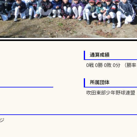
通算成績
0戦 0勝 0敗 0分 （勝率 
所属団体
吹田東部少年野球連盟
―ジ