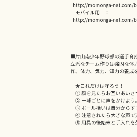
http://momonga-net.com/ba
モバイル用 ：
http://momonga-net.com/b
■片山南少年野球部の選手育
立派なチーム作りは強固な体
作、体力、気力、知力の養成
★これだけは守ろう！
① 顔を見たらお互いあいさ
② 一球ごとに声をかけよう
③ ボール拾いは自分からす
④ 注意されたら大きな声で
⑤ 用具の後始末と手入れを