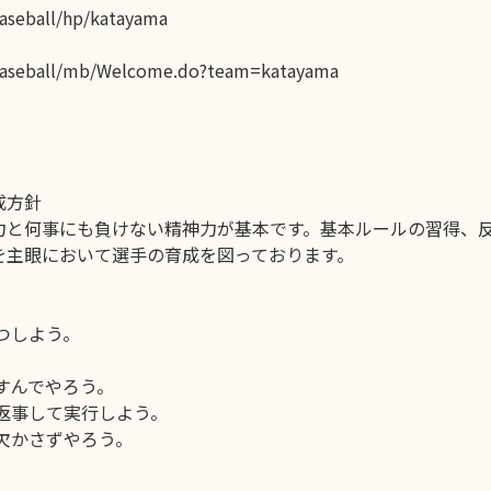
seball/hp/katayama
aseball/mb/Welcome.do?team=katayama
成方針
力と何事にも負けない精神力が基本です。基本ルールの習得、
を主眼において選手の育成を図っております。
つしよう。
。
すんでやろう。
返事して実行しよう。
欠かさずやろう。