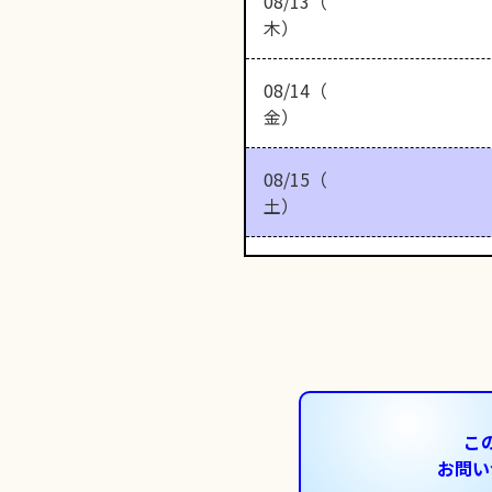
08/13（
木）
08/14（
金）
08/15（
土）
こ
お問い