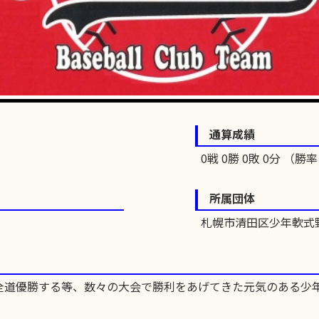
通算成績
0戦 0勝 0敗 0分 （勝率 
所属団体
札幌市清田区少年軟式
全道優勝する等、数々の大会で勝利をあげてきた元気のある少