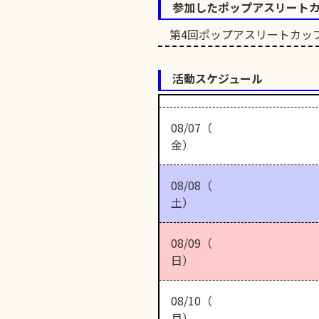
参加したポップアスリート
第4回ポップアスリートカッ
活動スケジュール
08/07（
金）
08/08（
土）
08/09（
日）
08/10（
月）