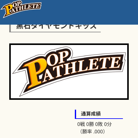
黒石ダイヤモンドキッズ
通算成績
0戦 0勝 0敗 0分
（勝率 .000）