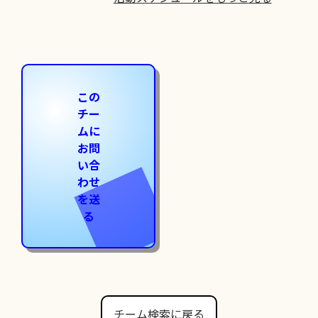
この
チー
ムに
お問
い合
わせ
を送
る
チーム検索に戻る