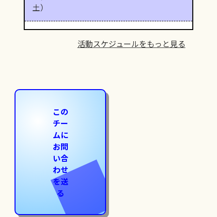
土）
活動スケジュールをもっと見る
この
チー
ムに
お問
い合
わせ
を送
る