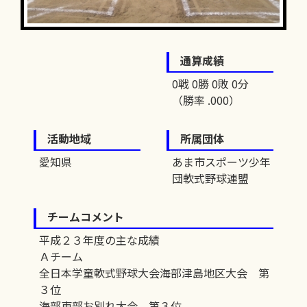
通算成績
0戦 0勝 0敗 0分
（勝率 .000）
活動地域
所属団体
愛知県
あま市スポーツ少年
団軟式野球連盟
チームコメント
平成２３年度の主な成績
Ａチーム
全日本学童軟式野球大会海部津島地区大会 第
３位
海部東部お別れ大会 第３位