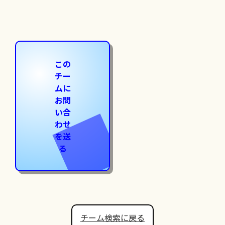
この
チー
ムに
お問
い合
わせ
を送
る
チーム検索に戻る