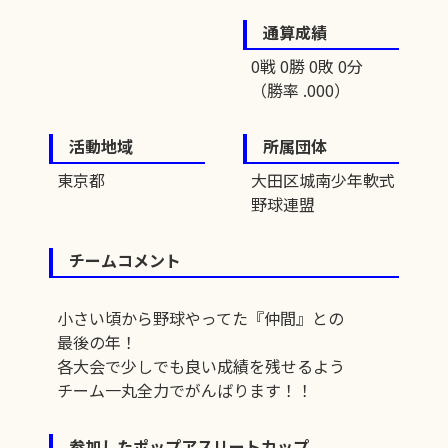
通算成績
0戦 0勝 0敗 0分
（勝率 .000）
活動地域
所属団体
東京都
大田区城南少年軟式
野球連盟
チームコメント
小さい頃から野球やってた『仲間』との
最後の年！
各大会で少しでも良い成績を残せるよう
チーム一丸全力でがんばります！！
参加したポップアスリートカップ