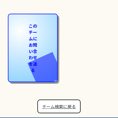
この
チー
ムに
お問
い合
わせ
を送
る
チーム検索に戻る