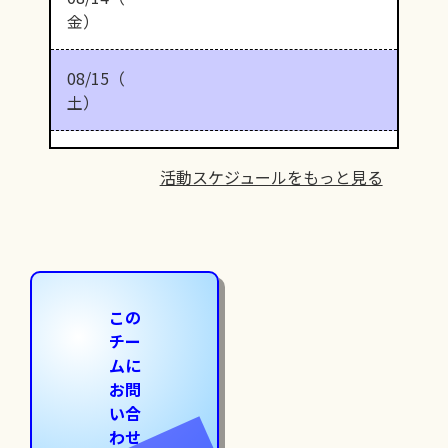
金）
08/15（
土）
活動スケジュールをもっと見る
この
チー
ムに
お問
い合
わせ