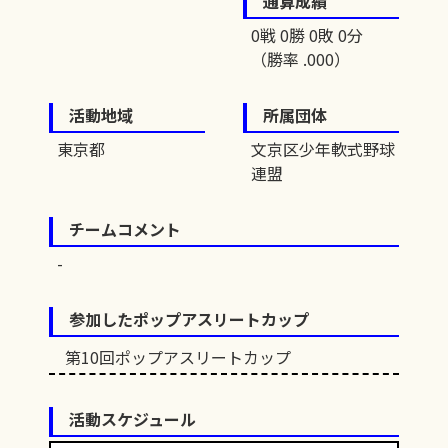
通算成績
0戦 0勝 0敗 0分
（勝率 .000）
活動地域
所属団体
東京都
文京区少年軟式野球
連盟
チームコメント
参加したポップアスリートカップ
第10回ポップアスリートカップ
活動スケジュール