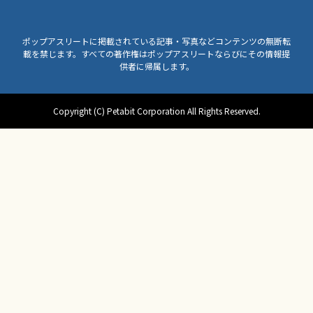
ポップアスリートに掲載されている記事・写真などコンテンツの無断転
載を禁じます。すべての著作権はポップアスリートならびにその情報提
供者に帰属します。
Copyright (C) Petabit Corporation All Rights Reserved.