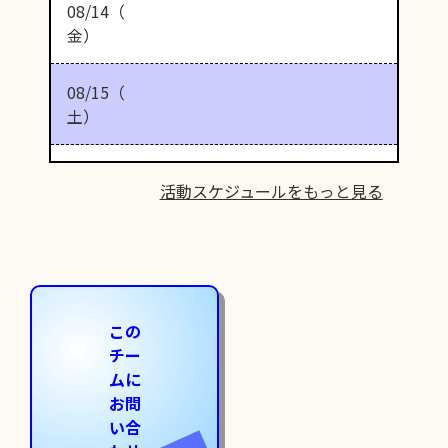
08/14（
金）
08/15（
土）
活動スケジュールをもっと見る
この
チー
ムに
お問
い合