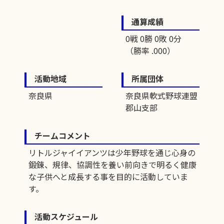
通算成績
0戦 0勝 0敗 0分
（勝率 .000）
活動地域
所属団体
奈良県
奈良県軟式野球連盟
郡山支部
チームコメント
リトルジャイイアンツは少年野球を通じ心身の
鍛錬、規律、協調性を養い前向きで明るく健康
な子供へと成長する事を目的に活動していま
す。
活動スケジュール