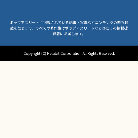
ポップアスリートに掲載されている記事・写真などコンテンツの無断転
載を禁じます。すべての著作権はポップアスリートならびにその情報提
供者に帰属します。
Copyright (C) Petabit Corporation All Rights Reserved.