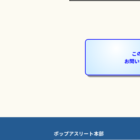
こ
お問い
ポップアスリート本部