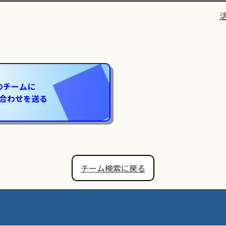
のチームに
合わせを送る
チーム検索に戻る