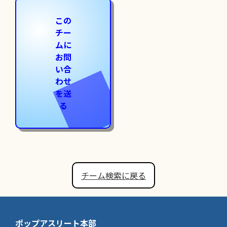
この
チー
ムに
お問
い合
わせ
を送
る
チーム検索に戻る
ポップアスリート本部